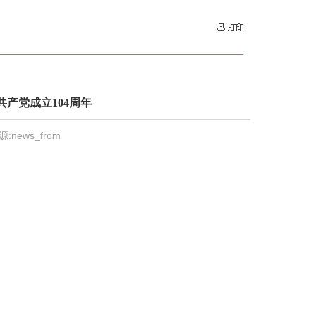
产党成立104周年
源:news_from