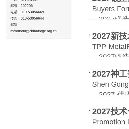
邮编：102206
Buyers Foru
电话：010-53056669
- -20
传真：010-53056644
邮箱：
metalform@chinaforge.org.cn
2027新
TPP-Metal
- -20
会
2027神
Shen Gong 
- -202
2027技
Promotion