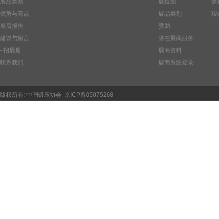
展品类别
展位图
参
优势与亮点
展品类别
观
展后报告
赞助
建议与留言
潜在展商服务
- 招展册
展商资料
联系我们
展商系统登录
版权所有:
中国锻压协会
京ICP备05075268