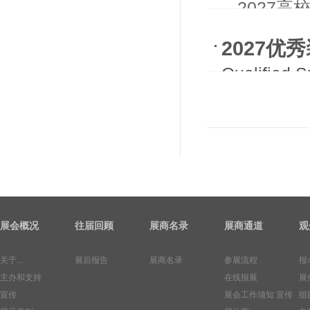
- -20
2027
Qualified 
展会概况
往届回顾
展商名录
展商通道
观
关于...
展后报告
展商名录
参展流程
报
主办和支持
在线报展
展
宣传
展会工作须知
宣传
组