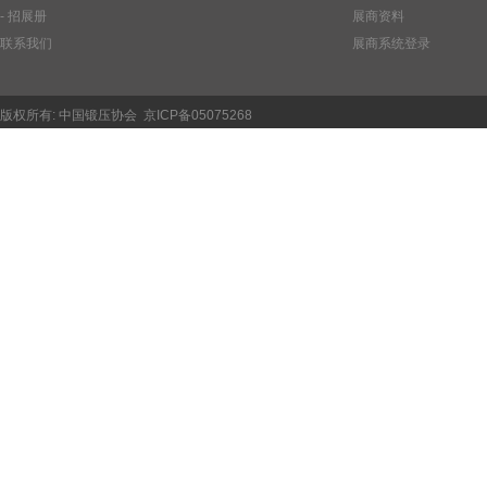
- 招展册
展商资料
联系我们
展商系统登录
版权所有:
中国锻压协会
京ICP备05075268