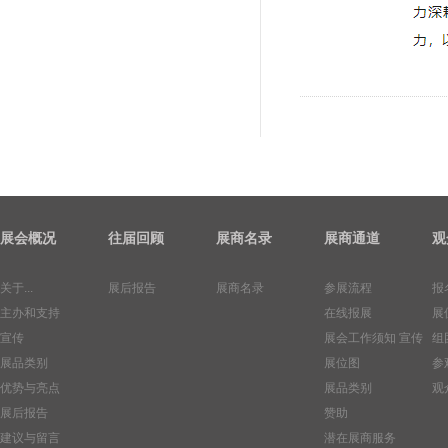
展会概况
往届回顾
展商名录
展商通道
观
关于...
展后报告
展商名录
参展流程
报
主办和支持
在线报展
展
宣传
展会工作须知
宣传
组
展品类别
展位图
参
优势与亮点
展品类别
观
展后报告
赞助
建议与留言
潜在展商服务