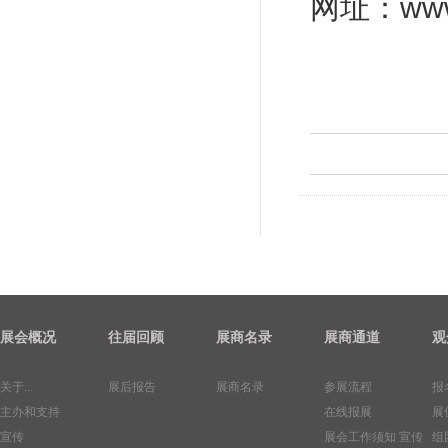
网址：
www
展会概况
往届回顾
展商名录
展商通道
观
关于...
展后报告
展商名录
参展流程
报
主办和支持
在线报展
展
宣传
展会工作须知
宣传
组