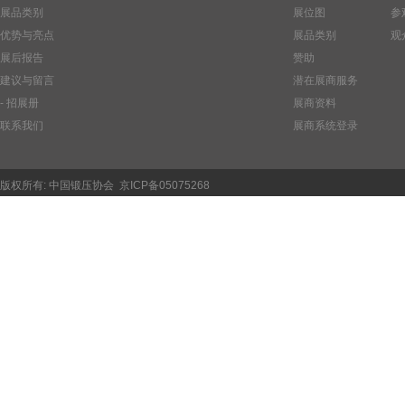
展品类别
展位图
参
优势与亮点
展品类别
观
展后报告
赞助
建议与留言
潜在展商服务
- 招展册
展商资料
联系我们
展商系统登录
版权所有:
中国锻压协会
京ICP备05075268