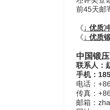
前45天邮
（登录所需
《
↓ 优
（登录所需的用户名
《
↓ 优
中国锻压
联系人：
手机：185
电话：+86-
传真：+86-
邮箱：
zha