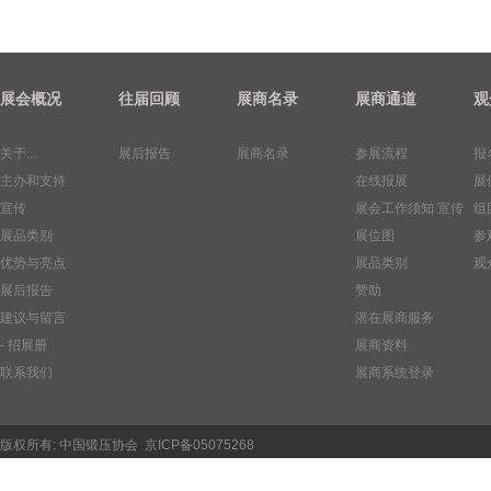
展会概况
往届回顾
展商名录
展商通道
观
关于...
展后报告
展商名录
参展流程
报
主办和支持
在线报展
展
宣传
展会工作须知
宣传
组
展品类别
展位图
参
优势与亮点
展品类别
观
展后报告
赞助
建议与留言
潜在展商服务
- 招展册
展商资料
联系我们
展商系统登录
版权所有:
中国锻压协会
京ICP备05075268