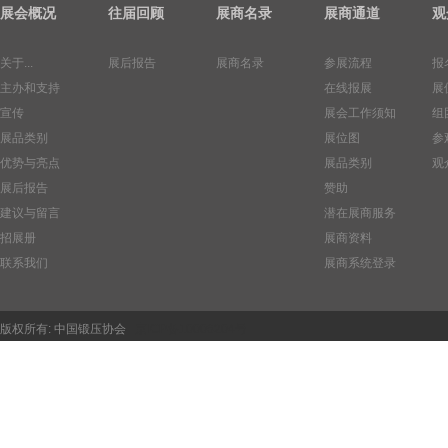
展会概况
往届回顾
展商名录
展商通道
观
关于...
展后报告
展商名录
参展流程
报
主办和支持
在线报展
展
宣传
展会工作须知
组
展品类别
展位图
参
优势与亮点
展品类别
观
展后报告
赞助
建议与留言
潜在展商服务
招展册
展商资料
联系我们
展商系统登录
版权所有:
中国锻压协会
京ICP备10006204号