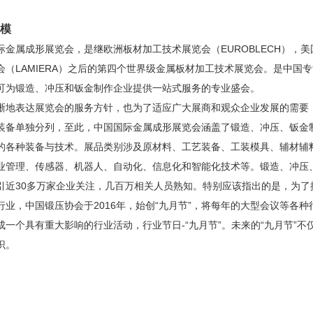
模
际金属成形展览会，是继欧洲板材加工技术展览会（EUROBLECH），美
会（LAMIERA）之后的第四个世界级金属板材加工技术展览会。是中国
可为锻造、冲压和钣金制作企业提供一站式服务的专业盛会。
晰地表达展览会的服务方针，也为了适应广大展商和观众企业发展的需要，
装备单独分列，至此，中国国际金属成形展览会涵盖了锻造、冲压、钣金
的各种装备与技术。展品类别涉及原材料、工艺装备、工装模具、辅材辅
业管理、传感器、机器人、自动化、信息化和智能化技术等。锻造、冲压
引近30多万家企业关注，几百万相关人员熟知。特别应该指出的是，为
行业，中国锻压协会于2016年，始创“九月节”，将每年的大型会议等各
成一个具有重大影响的行业活动，行业节日-“九月节”。未来的“九月节”
识。