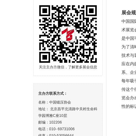
展会规
中国国
术展览
是中国
为了清
技术与
应在内
关注主办方微信，了解更多展会信息
系、企
每年吸
传这个
主办方联系方式：
览会办
名称：中国锻压协会
性的标
地址： 北京昌平北清路中关村生命科
学园博雅C座10层
邮编：102206
电话：010- 69731006
传真：010-53056644