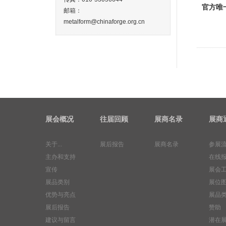
官方唯一
邮箱：
metalform@chinaforge.org.cn
展会概况
往届回顾
展商名录
展商
关于...
展后报告
展商名录
参展
主办和支持
在线
宣传
展会
展品类别
展位
优势与亮点
展品
展后报告
赞助
建议与留言
潜在