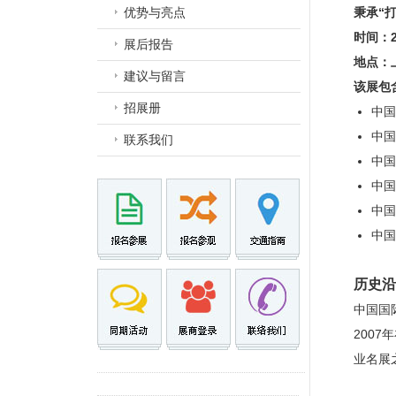
优势与亮点
秉承“
时间：2
展后报告
地点：
建议与留言
该展包
招展册
中国
中国
联系我们
中国
中国
中国
中国
历史沿
中国国
200
业名展