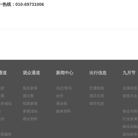
热线：010-69731006
通道
观众通道
新闻中心
出行信息
九月节
流程
报名参观
动态/资讯
交通指南
金属成形
报展
展位图
合作
酒店住宿
锻造大会
工作须知
组团参观
展会报
城市信息
图
参观须知
媒体资料
钣金与制
类别
观众资料
行业发展
锻压采购
展商服务
滚动发布