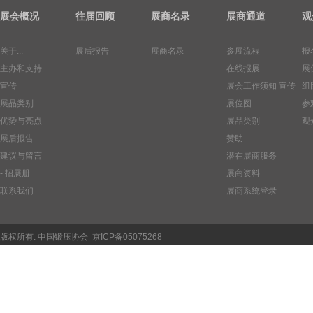
展会概况
往届回顾
展商名录
展商通道
观
关于...
展后报告
展商名录
参展流程
报
主办和支持
在线报展
展
宣传
展会工作须知
宣传
组
展品类别
展位图
参
优势与亮点
展品类别
观
展后报告
赞助
建议与留言
潜在展商服务
- 招展册
展商资料
联系我们
展商系统登录
版权所有:
中国锻压协会
京ICP备05075268