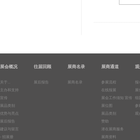
展会概况
往届回顾
展商名录
展商通道
观
关于...
展后报告
展商名录
参展流程
报
主办和支持
在线报展
展
宣传
展会工作须知
宣传
组
展品类别
展位图
参
优势与亮点
展品类别
观
展后报告
赞助
建议与留言
潜在展商服务
- 招展册
展商资料