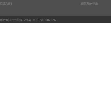
联系我们
展商系统登录
版权所有:
中国锻压协会
京ICP备05075268